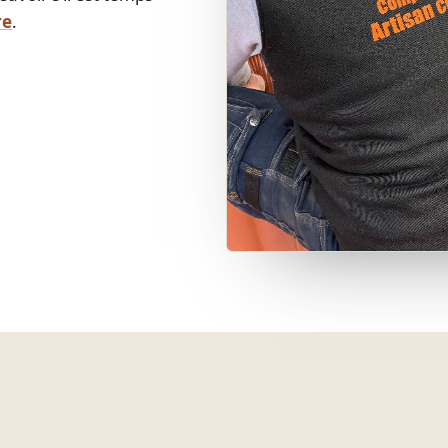
re
.
S